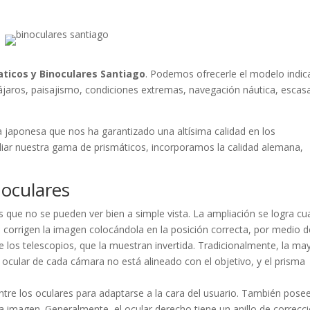
aticos y Binoculares Santiago
. Podemos ofrecerle el modelo indi
pájaros, paisajismo, condiciones extremas, navegación náutica, escasa
japonesa que nos ha garantizado una altísima calidad en los
iar nuestra gama de prismáticos, incorporamos la calidad alemana,
noculares
os que no se pueden ver bien a simple vista. La ampliación se logra c
as corrigen la imagen colocándola en la posición correcta, por medio d
 de los telescopios, que la muestran invertida. Tradicionalmente, la ma
 ocular de cada cámara no está alineado con el objetivo, y el prisma
tre los oculares para adaptarse a la cara del usuario. También pose
a imagen. Generalmente, el ocular derecho tiene un anillo de correcc