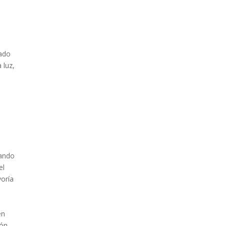
cado
 luz,
uando
el
yoría
en
ión