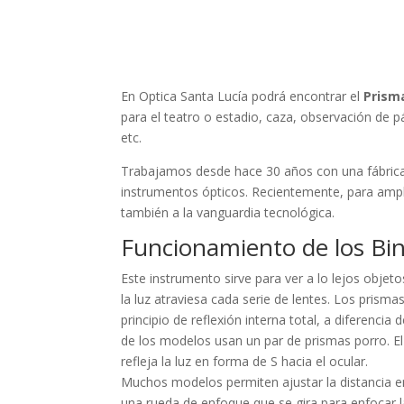
En Optica Santa Lucía podrá encontrar el
Prism
para el teatro o estadio, caza, observación de 
etc.
Trabajamos desde hace 30 años con una fábrica 
instrumentos ópticos. Recientemente, para ampl
también a la vanguardia tecnológica.
Funcionamiento de los Bi
Este instrumento sirve para ver a lo lejos objet
la luz atraviesa cada serie de lentes. Los prism
principio de reflexión interna total, a diferencia
de los modelos usan un par de prismas porro. El
refleja la luz en forma de S hacia el ocular.
Muchos modelos permiten ajustar la distancia en
una rueda de enfoque que se gira para enfocar l