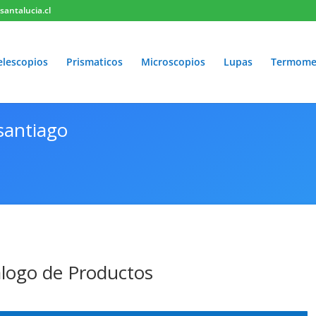
antalucia.cl
elescopios
Prismaticos
Microscopios
Lupas
Termome
santiago
logo de Productos