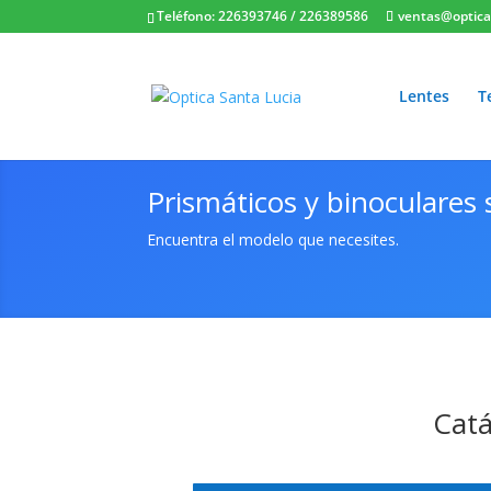
Teléfono: 226393746
/
226389586
ventas@opticas
Lentes
T
Prismáticos y binoculares 
Encuentra el modelo que necesites.
Catá