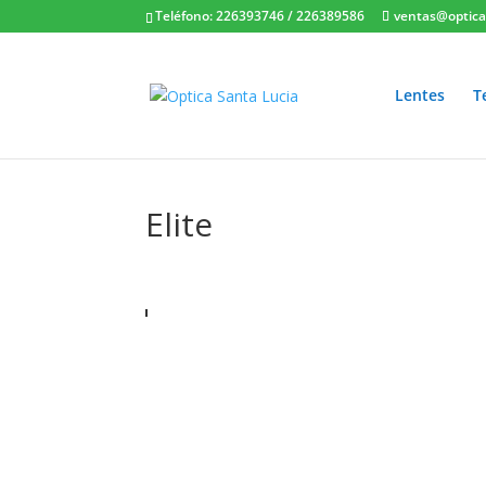
Teléfono: 226393746
/
226389586
ventas@opticas
Lentes
T
Elite