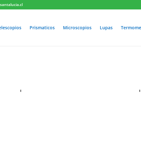
antalucia.cl
elescopios
Prismaticos
Microscopios
Lupas
Termome