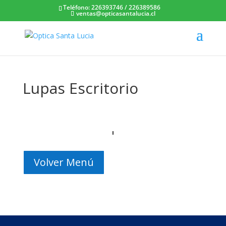
Teléfono: 226393746
/
226389586
ventas@opticasantalucia.cl
Lupas Escritorio
Volver Menú